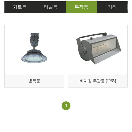
가로등
터널등
투광등
기타
방폭등
비대칭 투광등 [IP65]
1