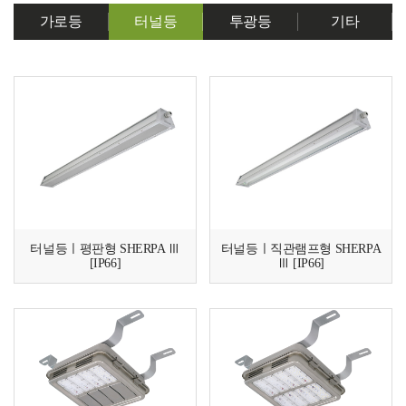
가로등
터널등
투광등
기타
터널등ㅣ평판형 SHERPA Ⅲ
터널등ㅣ직관램프형 SHERPA
[IP66]
Ⅲ [IP66]