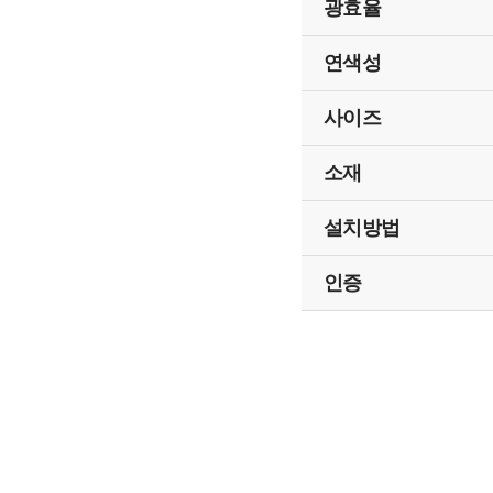
광효율
연색성
사이즈
소재
설치방법
인증