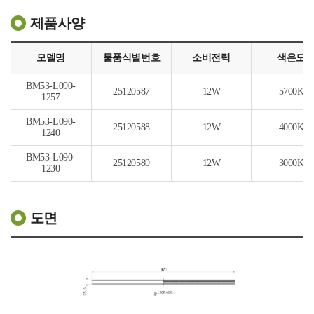
제품사양
모델명
물품식별번호
소비전력
색온도
BM53-L090-
25120587
12W
5700K
1257
BM53-L090-
25120588
12W
4000K
1240
BM53-L090-
25120589
12W
3000K
1230
도면