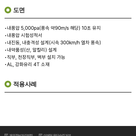
도면
•내풍압 5,000pa(풍속 약90m/s 해당) 10초 유지
•내풍압 시험성적서
•내진동, 내충격성 설계(시속 300km/h 열차 풍속)
•내약품성(산, 알칼리) 설계
•직부, 천장직부, 벽부 설치 가능
•AL, 강화유리 4T 소재
적용사례
개인정보처리방침
이메일 무단수집거부