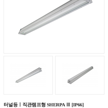
터널등ㅣ직관램프형 SHERPA Ⅲ [IP66]