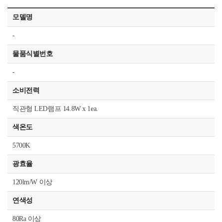
모델명
-
물품식별번호
-
소비전력
직관형 LED램프 14.8W x 1ea.
색온도
5700K
광효율
120lm/W 이상
연색성
80Ra 이상